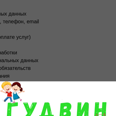
мых данных
 телефон, email
плате услуг)
работки
ональных данных
обязательств
ания
нных
ванного доступа