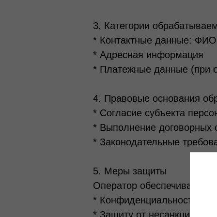
3. Категории обрабатывае
* Контактные данные: ФИО,
* Адресная информация
* Платежные данные (при о
4. Правовые основания об
* Согласие субъекта перс
* Выполнение договорных 
* Законодательные требов
5. Меры защиты
Оператор обеспечивает:
* Конфиденциальность да
* Защиту от несанкциониро