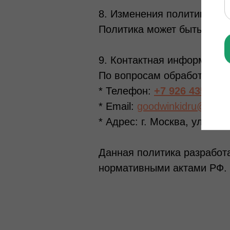
8. Изменения политики
Политика может быть изме
9. Контактная информация
По вопросам обработки пе
* Телефон:
+7 926 435-03-
* Email:
goodwinkidru@yand
* Адрес: г. Москва, улица 
Данная политика разработ
нормативными актами РФ.