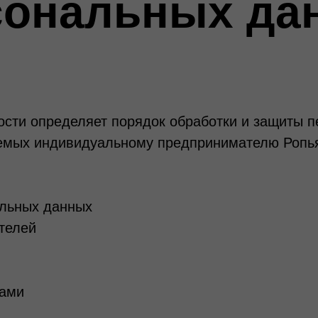
сональных да
сти определяет порядок обработки и защиты 
аемых индивидуальному предпринимателю Ропь
альных данных
телей
тами