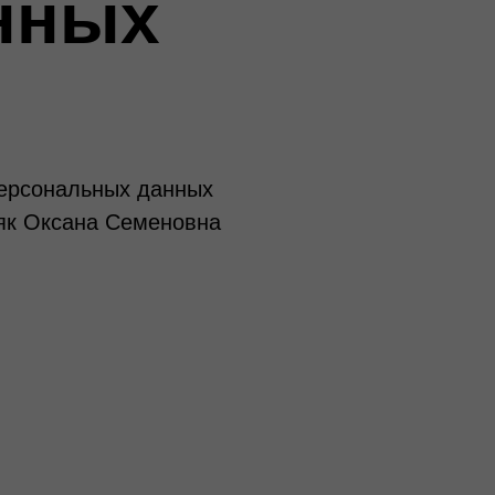
нных
персональных данных
як Оксана Семеновна