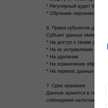
* Регулярный аудит безопа
* Обучение персонала
6. Права субъектов данных
Субъект данных имеет пра
* На доступ к своим данны
* На их исправление
* На удаление
* На ограничение обработк
* На перенос данных
7. Срок хранения
Данные хранятся в течение
соблюдения налоговых тре