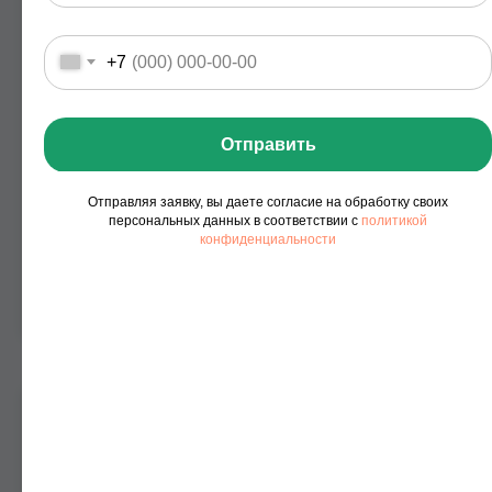
17:55 - 18:10
Подготовка к прогулке (зимой
+7
- игры)
18:10 - 19:00
Прогулка (зимой - чтение
Отправить
художественной литературы), уход домой
Отправляя заявку, вы даете согласие на обработку своих
персональных данных в соответствии с
политикой
конфиденциальности
ЗАПИСАТЬСЯ
12 посещений
08:00 - 19:00