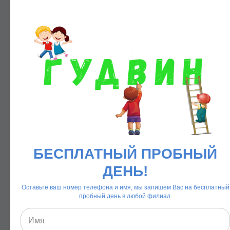
28 000 рублей
в месяц
15:00 - 15:30
Прием детей, беседы
15:30 - 15:45
Полдник
15:45 - 17:25
Занятия, игры
БЕСПЛАТНЫЙ ПРОБНЫЙ
ДЕНЬ!
17:25 - 17:35
Гигиенические процедуры,
Оставьте ваш номер телефона и имя, мы запишем Вас на бесплатный
подготовка к ужину
пробный день в любой филиал.
17:35 - 17:55
Ужин