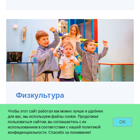
Физкультура
Зарядки и упражнения. Это
Чтобы этот сайт работал как можно лучше и удобнее
для вас, мы используем файлы cookie. Продолжая
ежедневные занятия в игровой
OK
пользоваться сайтом, вы соглашаетесь с их
форме для правильного
использованием в соответствии с нашей политикой
конфиденциальности. Спасибо за понимание!
физического развития детей.